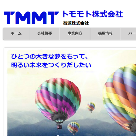
ペ
本
こ
サ
ー
文
こ
イ
ジ
へ
か
ト
の
ジ
ら
内
先
ャ
サ
共
ホーム
会社概要
事業内容
採用情報
パー
頭
ン
イ
通
で
プ
ト
メ
す。
す
内
ニ
こ
サ
る。
共
ュ
こ
イ
通
ー
か
ト
メ
を
ら
内
ニ
読
本
共
ュ
み
文
通
ー
飛
で
メ
で
ば
す。
ニ
す。
す。
ュ
ー
こ
こ
ま
で。